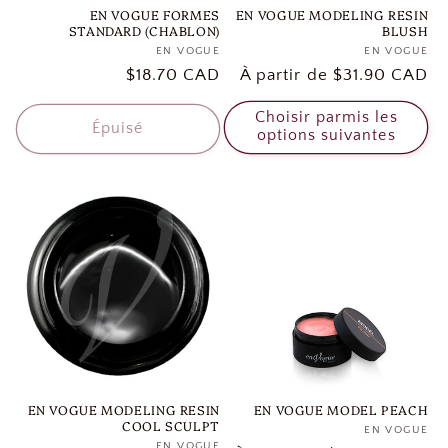
EN VOGUE FORMES
EN VOGUE MODELING RESIN
STANDARD (CHABLON)
BLUSH
EN VOGUE
Distributeur :
EN VOGUE
Di
Prix
$18.70 CAD
Prix
À partir de $31.90 CAD
habituel
habituel
Choisir parmis les
Épuisé
options suivantes
EN VOGUE MODELING RESIN
EN VOGUE MODEL PEACH
COOL SCULPT
EN VOGUE
Di
EN VOGUE