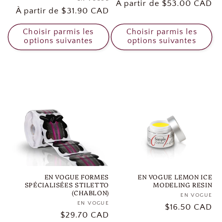
Distributeur :
Prix
À partir de $53.00 CAD
Prix
À partir de $31.90 CAD
habituel
habituel
Choisir parmis les
Choisir parmis les
options suivantes
options suivantes
EN VOGUE FORMES
EN VOGUE LEMON ICE
SPÉCIALISÉES STILETTO
MODELING RESIN
(CHABLON)
EN VOGUE
Di
EN VOGUE
Distributeur :
Prix
$16.50 CAD
Prix
$29.70 CAD
habituel