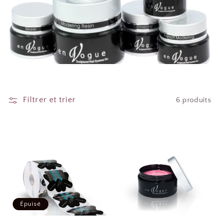
e
c
t
i
o
n
Filtrer et trier
6 produits
:
Épuisé