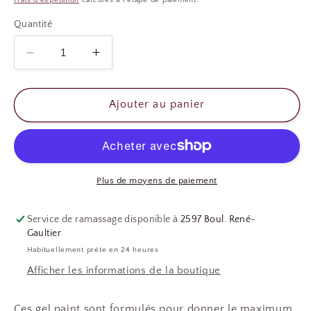
Frais d'expédition
calculés à l'étape de paiement.
Quantité
Réduire
Augmenter
la
la
quantité
quantité
de
de
Ajouter au panier
GEL
GEL
SIMPLY
SIMPLY
PAINT
PAINT
YELLOW
YELLOW
Plus de moyens de paiement
Service de ramassage disponible à
2597 Boul. René-
Gaultier
Habituellement prête en 24 heures
Afficher les informations de la boutique
Ces gel paint sont formulés pour donner le maximum