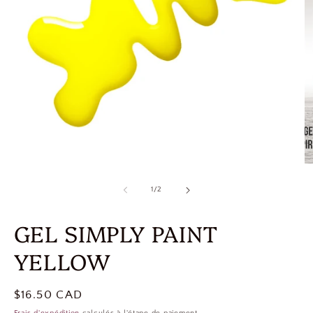
de
1
/
2
GEL SIMPLY PAINT
YELLOW
Prix
$16.50 CAD
habituel