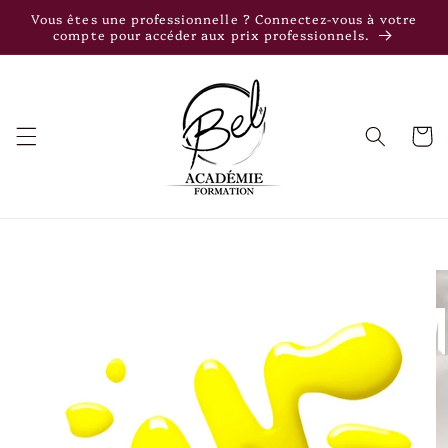
et
Vous êtes une professionnelle ? Connectez-vous à votre
passer
compte pour accéder aux prix professionnels.
au
contenu
Panier
Passer aux
informations
produits