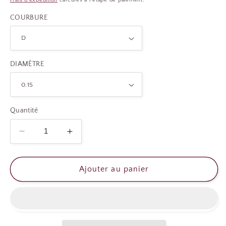
Frais d'expédition
calculés à l'étape de paiement.
COURBURE
DIAMÈTRE
Quantité
Réduire
Augmenter
la
la
quantité
quantité
de
de
Ajouter au panier
CABARETS
CABARETS
DE
DE
CILS
CILS
PLATS
PLATS
MIXTE
MIXTE