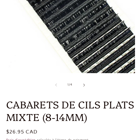
de
1
/
4
CABARETS DE CILS PLATS
MIXTE (8-14MM)
Prix
$26.95 CAD
habituel