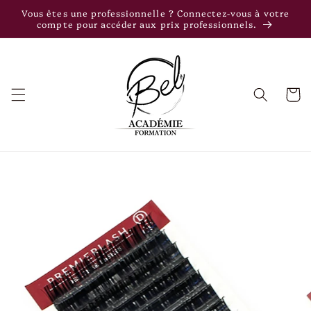
et
Vous êtes une professionnelle ? Connectez-vous à votre
passer
compte pour accéder aux prix professionnels.
au
contenu
Panier
Passer aux
informations
produits