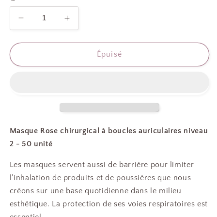
Réduire
Augmenter
la
la
quantité
quantité
de
de
Épuisé
MASQUE
MASQUE
CHIRURGICAL
CHIRURGICAL
ROSE
ROSE
Masque Rose chirurgical à boucles auriculaires niveau
2 - 50 unité
Les masques servent aussi de barrière pour limiter
l’inhalation de produits et de poussières que nous
créons sur une base quotidienne dans le milieu
esthétique. La protection de ses voies respiratoires est