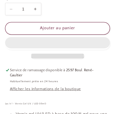
Réduire
Augmenter
la
la
quantité
quantité
de
de
Ajouter au panier
LAC
LAC
IT
IT
-
-
OLIVE
OLIVE
BRANCH
BRANCH
Service de ramassage disponible à
2597 Boul. René-
Gaultier
Habituellement prête en 24 heures
Afficher les informations de la boutique
Lac It ! - Vernis Gel U.V. / LED (15ml)