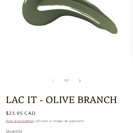
de
1
/
2
LAC IT - OLIVE BRANCH
Prix
$23.95 CAD
habituel
Frais d'expédition
calculés à l'étape de paiement.
Quantité