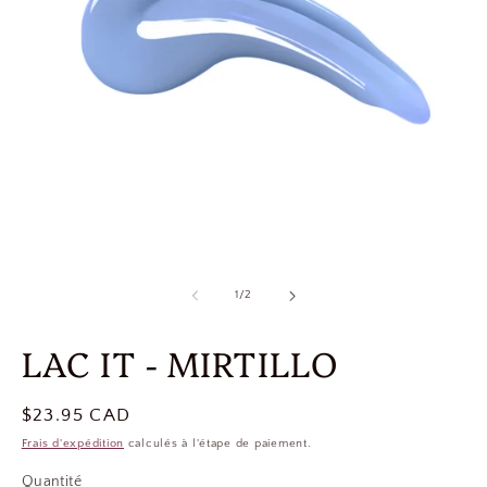
de
1
/
2
LAC IT - MIRTILLO
Prix
$23.95 CAD
habituel
Frais d'expédition
calculés à l'étape de paiement.
Quantité