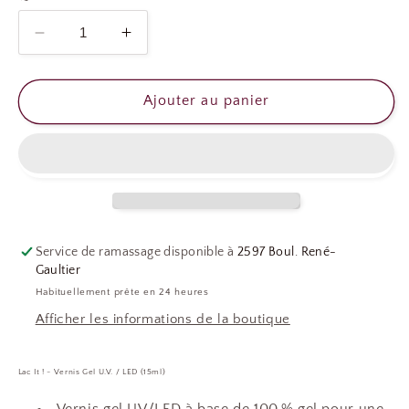
Réduire
Augmenter
la
la
quantité
quantité
de
de
Ajouter au panier
LAC
LAC
IT
IT
-
-
MIRTILLO
MIRTILLO
Service de ramassage disponible à
2597 Boul. René-
Gaultier
Habituellement prête en 24 heures
Afficher les informations de la boutique
Lac It ! - Vernis Gel U.V. / LED (15ml)