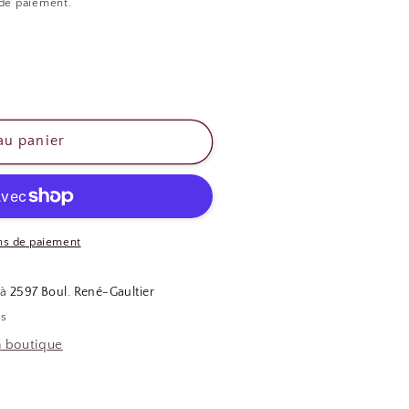
 de paiement.
au panier
T
ns de paiement
 à
2597 Boul. René-Gaultier
es
a boutique