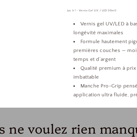
Lac It ! - Vernis Gel U.V. / LED (15ml)
Vernis gel UV/LED à bas
longévité maximales
Formule hautement pigm
premières couches — moin
temps et d’argent
Qualité premium à prix
imbattable
Manche Pro-Grip pensé 
application ultra fluide, p
s ne voulez rien manq