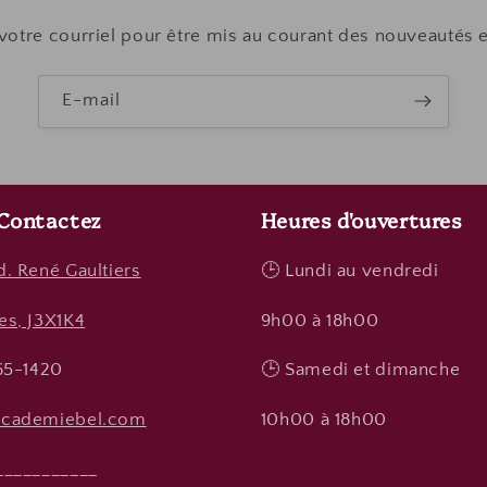
votre courriel pour être mis au courant des nouveautés 
E-mail
Contactez
Heures d'ouvertures
. René Gaultiers
🕒 Lundi au vendredi
es, J3X1K4
9h00 à 18h00
965-1420
🕒 Samedi et dimanche
academiebel.com
10h00 à 18h00
___________