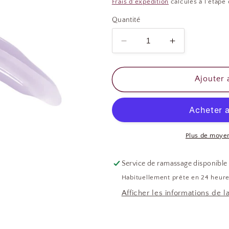
habituel
Frais d'expédition
calculés à l'étape
Quantité
Réduire
Augmenter
la
la
quantité
quantité
de
de
Ajouter 
LAC
LAC
IT
IT
-
-
EMPIRE
EMPIRE
STATEMENT
STATEMEN
Plus de moye
Service de ramassage disponible
Habituellement prête en 24 heur
Afficher les informations de l