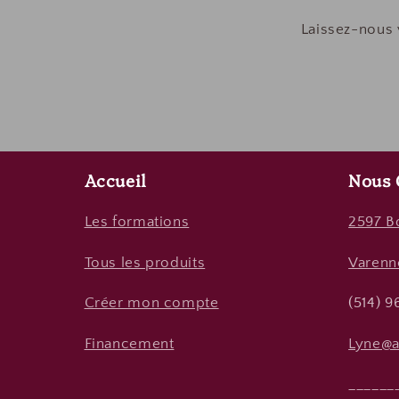
Laissez-nous 
Accueil
Nous 
Les formations
2597 Bd
Tous les produits
Varenn
Créer mon compte
(514) 
Financement
Lyne@
______