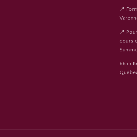
📍 Form
Varenn
📍 Pour
cours o
Summu
6655 B
Québec