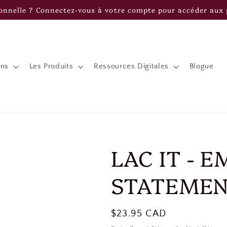
onnelle ? Connectez-vous à votre compte pour accéder aux p
ons
Les Produits
Ressources Digitales
Blogue
LAC IT - E
STATEME
Prix
$23.95 CAD