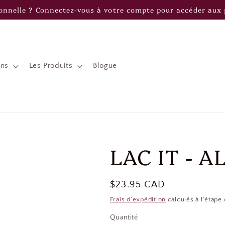
onnelle ? Connectez-vous à votre compte pour accéder aux p
ons
Les Produits
Blogue
LAC IT - 
Prix
$23.95 CAD
habituel
Frais d'expédition
calculés à l'étape
Quantité