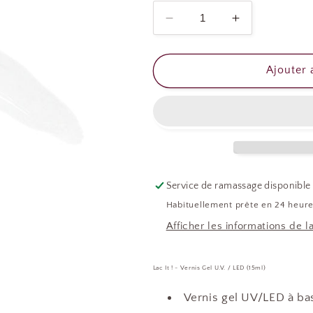
Réduire
Augmenter
la
la
quantité
quantité
de
de
Ajouter 
LAC
LAC
IT
IT
-
-
ALL
ALL
STEAMED
STEAMED
UP
UP
Service de ramassage disponible
Habituellement prête en 24 heur
Afficher les informations de l
Lac It ! - Vernis Gel U.V. / LED (15ml)
Vernis gel UV/LED à bas