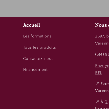
Accueil
Nous 
Les formations
2597, b
Varenn
Tous les produits
(514) 
Contactez-nous
Envoye
Financement
BEL
📍
Form
Varenn
📍
À Qu