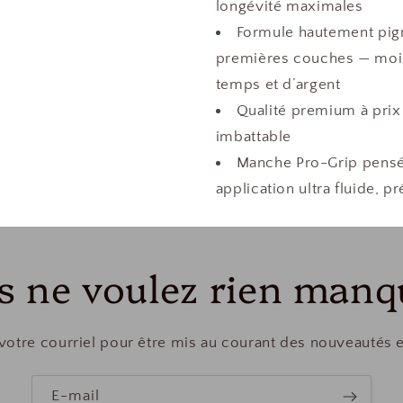
longévité maximales
Formule hautement pigm
premières couches — moin
temps et d’argent
Qualité premium à prix
imbattable
Manche Pro-Grip pensé 
application ultra fluide, p
s ne voulez rien manq
votre courriel pour être mis au courant des nouveautés 
E-mail