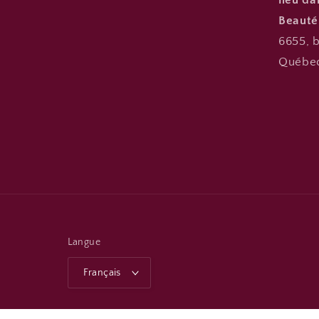
lieu d
Beauté
6655, b
Québec
Langue
Français