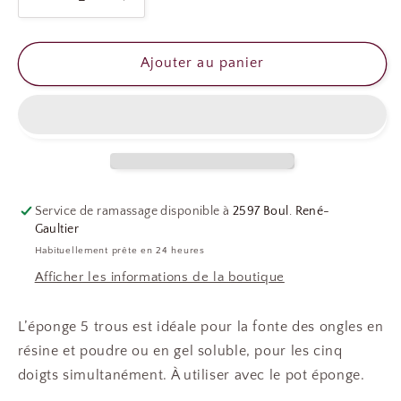
Réduire
Augmenter
la
la
quantité
quantité
de
de
Ajouter au panier
ÉPONGE
ÉPONGE
À
À
5
5
TROUS
TROUS
RUDE
RUDE
Service de ramassage disponible à
2597 Boul. René-
Gaultier
Habituellement prête en 24 heures
Afficher les informations de la boutique
L’éponge 5 trous est idéale pour la fonte des ongles en
résine et poudre ou en gel soluble, pour les cinq
doigts simultanément. À utiliser avec le pot éponge.