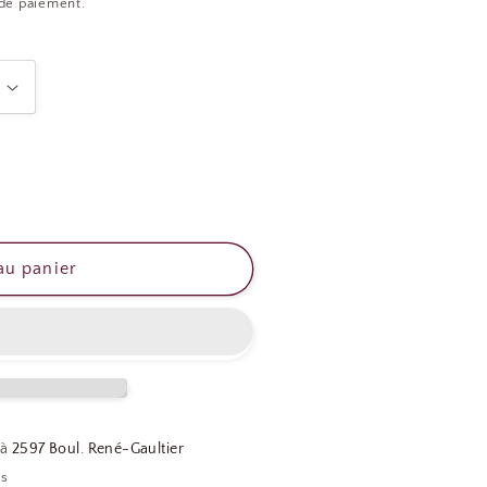
 de paiement.
au panier
 à
2597 Boul. René-Gaultier
es