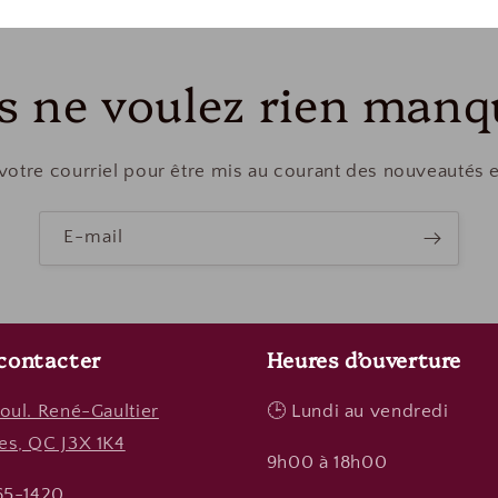
s ne voulez rien manq
votre courriel pour être mis au courant des nouveautés 
E-mail
contacter
Heures d’ouverture
oul. René-Gaultier
🕒 Lundi au vendredi
es, QC J3X 1K4
9h00 à 18h00
965-1420