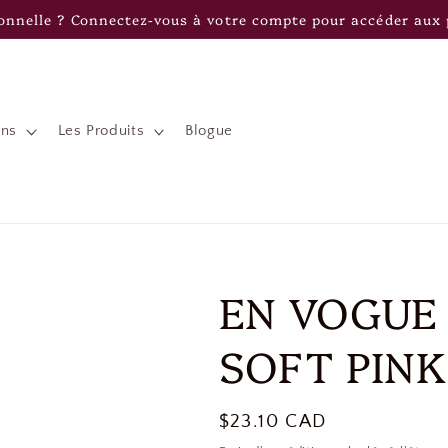
onnelle ? Connectez-vous à votre compte pour accéder aux p
ons
Les Produits
Blogue
EN VOGUE 
SOFT PINK
Prix
$23.10 CAD