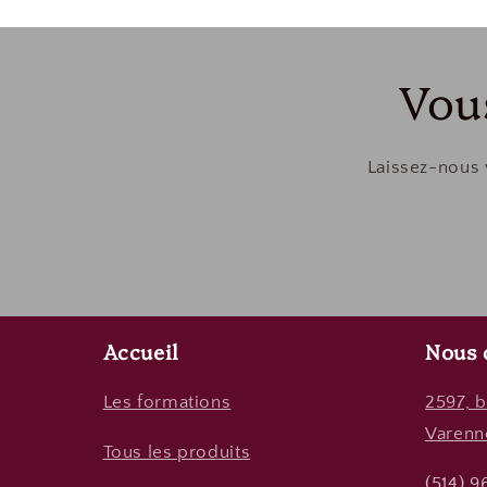
Vou
Laissez-nous 
Accueil
Nous 
Les formations
2597, b
Varenn
Tous les produits
(514) 