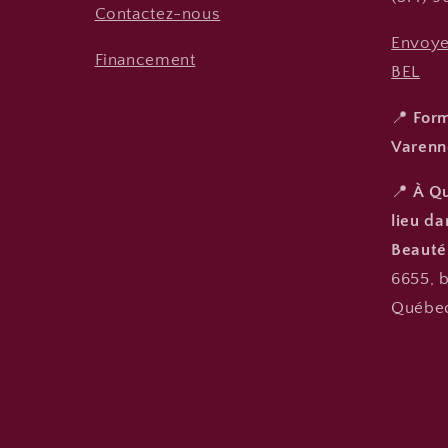
Contactez-nous
Envoye
Financement
BEL
📍
Form
Varenn
📍
À Qu
lieu d
Beauté
6655, b
Québec